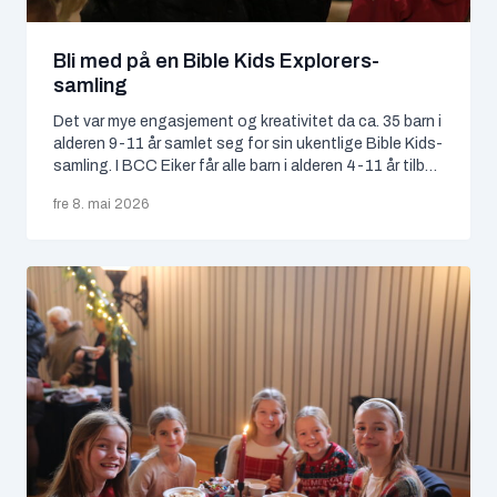
mai 2026
Bli med på en Bible Kids Explorers-
samling
april 2026
Det var mye engasjement og kreativitet da ca. 35 barn i
februar 2026
alderen 9-11 år samlet seg for sin ukentlige Bible Kids-
samling. I BCC Eiker får alle barn i alderen 4-11 år tilbud
januar 2026
om å være med på Bible Kids, som foregår samtidig
fre 8. mai 2026
som søndagsmøtene. Her lærer de historier fra bibelen
og blir bedre kjent med Jesus og Gud.
november 2025
oktober 2025
september 2025
juni 2025
mai 2025
april 2025