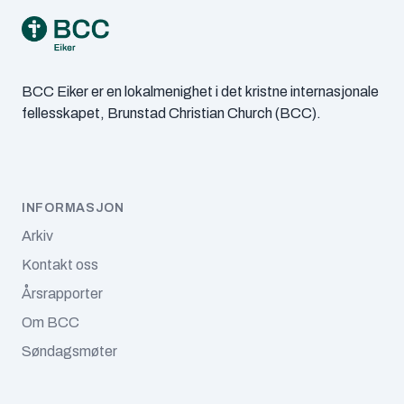
april 2024
mars 2024
BCC Eiker er en lokalmenighet i det kristne internasjonale
februar 2024
fellesskapet, Brunstad Christian Church (BCC).
januar 2024
november 2023
INFORMASJON
september 2023
Arkiv
juli 2023
Kontakt oss
Årsrapporter
juni 2023
Om BCC
mai 2023
Søndagsmøter
april 2023