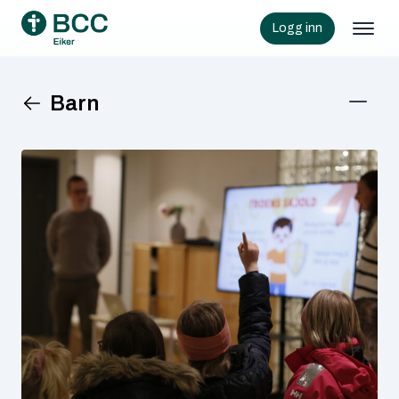
Logg inn
Barn
KATEGORIER
Barn
Senior
Ukategorisert
Ungdom
ARKIVER
juni 2026