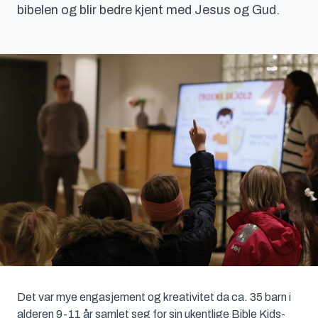
bibelen og blir bedre kjent med Jesus og Gud.
Det var mye engasjement og kreativitet da ca. 35 barn i
alderen 9-11 år samlet seg for sin ukentlige Bible Kids-