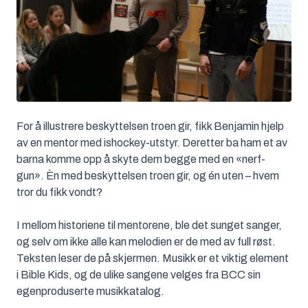
For å illustrere beskyttelsen troen gir, fikk Benjamin hjelp
av en mentor med ishockey-utstyr. Deretter ba ham et av
barna komme opp å skyte dem begge med en «nerf-
gun». Èn med beskyttelsen troen gir, og én uten – hvem
tror du fikk vondt?
I mellom historiene til mentorene, ble det sunget sanger,
og selv om ikke alle kan melodien er de med av full røst.
Teksten leser de på skjermen. Musikk er et viktig element
i Bible Kids, og de ulike sangene velges fra BCC sin
egenproduserte musikkatalog.