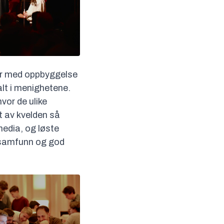
ger med oppbyggelse
alt i menighetene.
or de ulike
et av kvelden så
edia, og løste
, samfunn og god