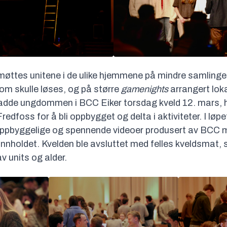
n møttes unitene i de ulike hjemmene på mindre samlin
om skulle løses, og på større
gamenights
arrangert lok
dde ungdommen i BCC Eiker torsdag kveld 12. mars, hv
edfoss for å bli oppbygget og delta i aktiviteter. I løp
pbyggelige og spennende videoer produsert av BCC m
 innholdet. Kvelden ble avsluttet med felles kveldsmat
v units og alder.