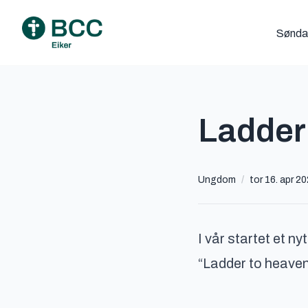
Sønda
Ladder
Ungdom
/
tor 16. apr 2
I vår startet et 
“Ladder to heaven