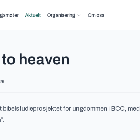
gsmøter
Aktuelt
Organisering
Om oss
Open Organisering menu
 to heaven
026
nytt bibelstudieprosjektet for ungdommen i BCC, me
”.