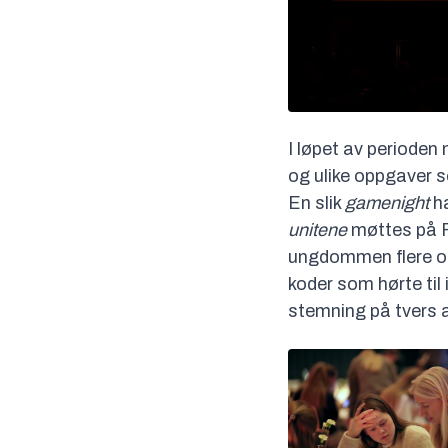
I løpet av periode
og ulike oppgaver s
En slik
gamenight
ha
unitene
møttes på Fr
ungdommen flere op
koder som hørte til
stemning på tvers a