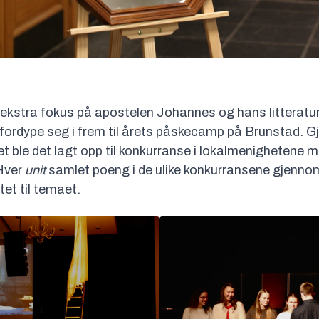
ekstra fokus på apostelen Johannes og hans litteratur
ordype seg i frem til årets påskecamp på Brunstad. 
et ble det lagt opp til konkurranse i lokalmenighetene 
 Hver
unit
samlet poeng i de ulike konkurransene gjennom å
tet til temaet.