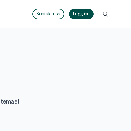
Kontakt oss
Logg inn
d temaet