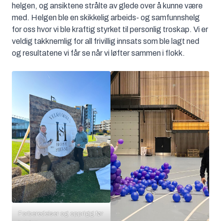
helgen, og ansiktene strålte av glede over å kunne være
med. Helgen ble en skikkelig arbeids- og samfunnshelg
for oss hvor vi ble kraftig styrket til personlig troskap. Vi er
veldig takknemlig for all frivillig innsats som ble lagt ned
og resultatene vi får se når vi løfter sammen i flokk.
Forberedelser og opprigg før