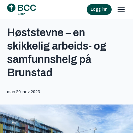
Logg inn
Høststevne – en
skikkelig arbeids- og
samfunnshelg på
Brunstad
man 20. nov 2023