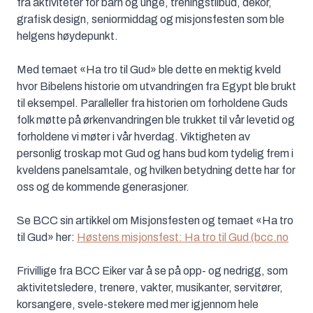
fra aktiviteter for barn og unge, treningstilbud, dekor,
grafisk design, seniormiddag og misjonsfesten som ble
helgens høydepunkt.
Med temaet «Ha tro til Gud» ble dette en mektig kveld
hvor Bibelens historie om utvandringen fra Egypt ble brukt
til eksempel. Paralleller fra historien om forholdene Guds
folk møtte på ørkenvandringen ble trukket til vår levetid og
forholdene vi møter i vår hverdag. Viktigheten av
personlig troskap mot Gud og hans bud kom tydelig frem i
kveldens panelsamtale, og hvilken betydning dette har for
oss og de kommende generasjoner.
Se BCC sin artikkel om Misjonsfesten og temaet «Ha tro
til Gud» her:
Høstens misjonsfest: Ha tro til Gud (bcc.no
Frivillige fra BCC Eiker var å se på opp- og nedrigg, som
aktivitetsledere, trenere, vakter, musikanter, servitører,
korsangere, svele-stekere med mer igjennom hele