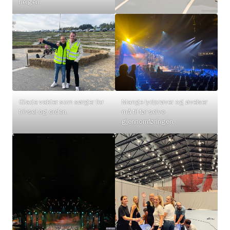
helgen.
Glade vakter som sørger for
Mange lydprøver og øvelser
trivsel og orden.
må til før selve
gjennomføringen.